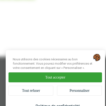
Nous utilisons des cookies nécessaires au bon
fonctionnement. Vous pouvez modifier vos préférences et
votre consentement en cliquant sur « Personnaliser ».
NOS VÉHICULES
Tout accepter
Location d'utilitaires
Location de minibus
Location de voitures
Tout refuser
Personnaliser
Location de remorques